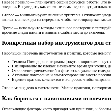
Первое правило — планируйте сессии фокусной работы. Это н
энергии. Вы увидите, как сложные темы перестанут расплывать
Второе — минимизируйте внешние триггеры. Отключите уведомл
записать список дел на перерывы, чтобы не возвращаться мыс
Третье — используйте методы активного повторения: тестируй
прочные следы памяти и выявить слабые места до экзамена.
Конкретный набор инструментов для ст
Небольшой перечень инструментов и практик, которые помогут 
Техника Помодоро: интервалы фокуса с короткими пауза
Планирование по блокам: назначайте время для чтения, д
Отключение уведомлений и физическое удаление телефона
Активное повторение и самотестирование вместо пассив
Ведение кратких конспектов и вопросов, чтобы направл
Это не магия; дело в системности. Малые практики, повторяем
Как бороться с навязчивыми отвлечен
Отвлекающие факторы часто приходят как привычки, и боротьс