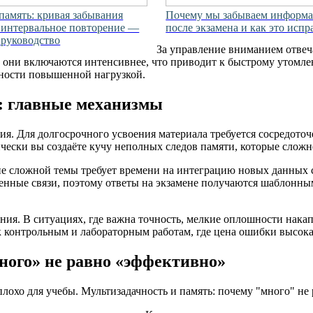
 память: кривая забывания
Почему мы забываем информа
 интервальное повторение —
после экзамена и как это испр
 руководство
За управление вниманием отвеча
 они включаются интенсивнее, что приводит к быстрому утомл
чности повышенной нагрузкой.
у: главные механизмы
. Для долгосрочного усвоения материала требуется сосредоточ
ски вы создаёте кучу неполных следов памяти, которые сложнее
е сложной темы требует времени на интеграцию новых данных
нные связи, поэтому ответы на экзамене получаются шаблонным
ия. В ситуациях, где важна точность, мелкие оплошности нака
 контрольным и лабораторным работам, где цена ошибки высока
ного» не равно «эффективно»