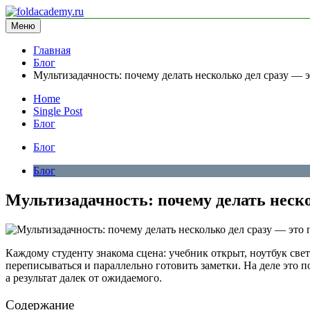
Перейти
к
Меню
foldacademy.ru
информационный сайт
содержимому
Главная
Блог
Мультизадачность: почему делать несколько дел сразу — 
Home
Single Post
Блог
Блог
Блог
Мультизадачность: почему делать неско
Каждому студенту знакома сцена: учебник открыт, ноутбук свет
переписываться и параллельно готовить заметки. На деле это
а результат далек от ожидаемого.
Содержание