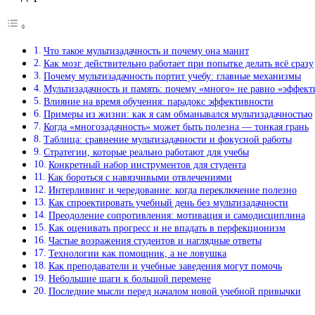
Что такое мультизадачность и почему она манит
Как мозг действительно работает при попытке делать всё сразу
Почему мультизадачность портит учебу: главные механизмы
Мультизадачность и память: почему «много» не равно «эффек
Влияние на время обучения: парадокс эффективности
Примеры из жизни: как я сам обманывался мультизадачностью
Когда «многозадачность» может быть полезна — тонкая грань
Таблица: сравнение мультизадачности и фокусной работы
Стратегии, которые реально работают для учебы
Конкретный набор инструментов для студента
Как бороться с навязчивыми отвлечениями
Интерливинг и чередование: когда переключение полезно
Как спроектировать учебный день без мультизадачности
Преодоление сопротивления: мотивация и самодисциплина
Как оценивать прогресс и не впадать в перфекционизм
Частые возражения студентов и наглядные ответы
Технологии как помощник, а не ловушка
Как преподаватели и учебные заведения могут помочь
Небольшие шаги к большой перемене
Последние мысли перед началом новой учебной привычки