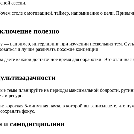
усной сессии.
бочем столе с мотивацией, таймер, напоминание о цели. Привы
еключение полезно
у — например, интерливинг при изучении нескольких тем. Суть в
оваться и лучше различать похожие концепции.
вы даёте каждой достаточное время для обработки. Это отличная
мультизадачности
жные темы планируйте на периоды максимальной бодрости, рути
я и ресурс.
: короткая 5‑минутная пауза, в которой вы записываете, что нуж
сохранять фокус.
я и самодисциплина