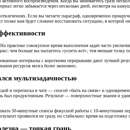
активного воспроизведения. Когда вы занимаетесь сразу неско
риал легко забывается через несколько дней, несмотря на кажущ
отвлечениях. Если вы читаете параграф, одновременно прокручив
т позже вам будет сложнее восстановить ситуацию, в которой он
эффективности
. На практике совокупное время выполнения задач часто увелич
кс: чем больше вы пытаетесь «успеть всё», тем меньше толку п
ованные интервалы с короткими перерывами дают лучший резуль
вания ресурсов мозга более экономно.
ался мультизадачностью
кций и переписка в чате — способ «быть на связи» и одновремен
ень был продуктивным. Результат — поверхностные знания и уди
иковать 50-минутные сеансы фокусной работы с 10-минутными пе
ультат проявился не сразу, но стабильно: время на подготовку с
олезна — тонкая грань