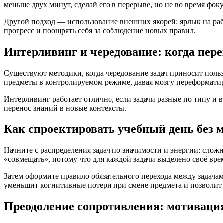
меньше двух минут, сделай его в перерыве, но не во время фок
Другой подход — использование внешних якорей: ярлык на ра
прогресс и поощрять себя за соблюдение новых правил.
Интерливинг и чередование: когда пер
Существуют методики, когда чередование задач приносит польз
предметы в контролируемом режиме, давая мозгу переформатир
Интерливинг работает отлично, если задачи разные по типу и 
перенос знаний в новые контексты.
Как спроектировать учебный день без 
Начните с распределения задач по значимости и энергии: сло
«совмещать», потому что для каждой задачи выделено своё врем
Затем оформите правило обязательного перехода между задачами
уменьшит когнитивные потери при смене предмета и позволит 
Преодоление сопротивления: мотиваци