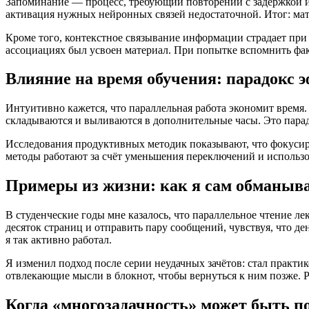
Запоминание — процесс, требующий повторений с задержкой и 
активация нужных нейронных связей недостаточной. Итог: мате
Кроме того, контекстное связывание информации страдает при 
ассоциациях был усвоен материал. При попытке вспомнить фак
Влияние на время обучения: парадокс 
Интуитивно кажется, что параллельная работа экономит время
складываются и выливаются в дополнительные часы. Это парадо
Исследования продуктивных методик показывают, что фокусир
методы работают за счёт уменьшения переключений и использо
Примеры из жизни: как я сам обманыв
В студенческие годы мне казалось, что параллельное чтение ле
десяток страниц и отправить пару сообщений, чувствуя, что д
я так активно работал.
Я изменил подход после серии неудачных зачётов: стал практ
отвлекающие мысли в блокнот, чтобы вернуться к ним позже. Рез
Когда «многозадачность» может быть п