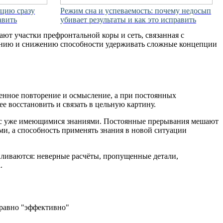
цию сразу
Режим сна и успеваемость: почему недосып
авить
убивает результаты и как это исправить
ют участки префронтальной коры и сеть, связанная с
ению и снижению способности удерживать сложные концепции
енное повторение и осмысление, а при постоянных
 восстановить и связать в цельную картину.
 с уже имеющимися знаниями. Постоянные прерывания мешают
и, а способность применять знания в новой ситуации
пливаются: неверные расчёты, пропущенные детали,
.