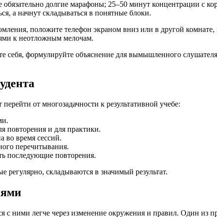
е обязательно долгие марафоны; 25–50 минут концентрации с к
ся, а начнут складываться в понятные блоки.
ения, положите телефон экраном вниз или в другой комнате, з
лями к неотложным мелочам.
те себя, формулируйте объяснение для вымышленного слушателя,
удента
перейти от многозадачности к результативной учебе:
ми.
ля повторения и для практики.
 во время сессий.
ного перечитывания.
ять последующие повторения.
ые регулярно, складываются в значимый результат.
иями
я с ними легче через изменение окружения и правил. Один из п