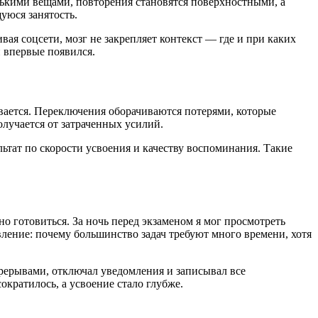
лькими вещами, повторения становятся поверхностными, а
уюся занятость.
ая соцсети, мозг не закрепляет контекст — где и при каких
 впервые появился.
ивается. Переключения оборачиваются потерями, которые
олучается от затраченных усилий.
тат по скорости усвоения и качеству воспоминания. Такие
но готовиться. За ночь перед экзаменом я мог просмотреть
вление: почему большинство задач требуют много времени, хотя
рерывами, отключал уведомления и записывал все
ократилось, а усвоение стало глубже.