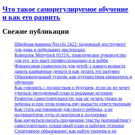
Что такое саморегулируемое обучение
и как его развить
Свежие публикации
Швейная машина Necchi 2422: надежный инструмент
для дома и небольших мастерских
Коверлок Merrylock 0115A: практическое руководство
для тех, кто шьет профессионально и в хобби
Финансовая грамотность для детей: с какого возраста
давать карманные деньги и как делать это разумно
Образовательный туризм: как путешествия превратить в
обучение
Как говорить с подростком о будущем, если он не хочет
учиться: методичный план и реальные истории
Развитие самостоятельности: как не делать уроки за
ребенка и при этом помочь ему вырасти ответственным
Как стать наставником для своего ребенка, а не
надзирателем: путь от контроля к поддержке
Как научиться писать продающие тексты (копирайтинг)
самостоятельно: пошаговый план и рабочие техники
Спортивное образование: как найти тренера и не