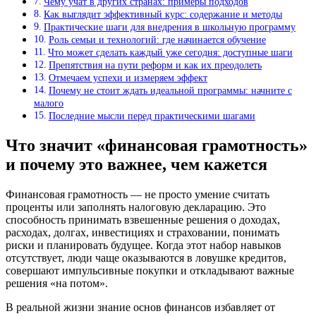
Чему учат в других странах: примеры подходов
Как выглядит эффективный курс: содержание и методы
Практические шаги для внедрения в школьную программу
Роль семьи и технологий: где начинается обучение
Что может сделать каждый уже сегодня: доступные шаги
Препятствия на пути реформ и как их преодолеть
Отмечаем успехи и измеряем эффект
Почему не стоит ждать идеальной программы: начните с
малого
Последние мысли перед практическими шагами
Что значит «финансовая грамотность»
и почему это важнее, чем кажется
Финансовая грамотность — не просто умение считать
проценты или заполнять налоговую декларацию. Это
способность принимать взвешенные решения о доходах,
расходах, долгах, инвестициях и страховании, понимать
риски и планировать будущее. Когда этот набор навыков
отсутствует, люди чаще оказываются в ловушке кредитов,
совершают импульсивные покупки и откладывают важные
решения «на потом».
В реальной жизни знание основ финансов избавляет от