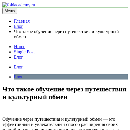
Перейти
к
Меню
foldacademy.ru
информационный сайт
содержимому
Главная
Блог
Что такое обучение через путешествия и культурный
обмен
Home
Single Post
Блог
Блог
Блог
Что такое обучение через путешествия
и культурный обмен
Обучение через путешествия и культурный обмен — это
эффективный и увлекательный способ расширения своих
знаний и навыков, погружения в новую культуру и язык, а