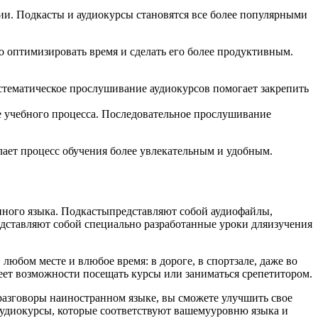
и. Подкасты и аудиокурсы становятся все более популярными
о оптимизировать время и сделать его более продуктивным.
стематическое прослушивание аудиокурсов помогает закрепить
е учебного процесса. Последовательное прослушивание
лает процесс обучения более увлекательным и удобным.
нного языка. Подкастыпредставляют собой аудиофайлы,
дставляют собой специально разработанные уроки дляизучения
юбом месте и влюбое время: в дороге, в спортзале, даже во
меет возможности посещать курсы или заниматься срепетитором.
разговоры наиностранном языке, вы сможете улучшить свое
аудиокурсы, которые соответствуют вашемууровню языка и