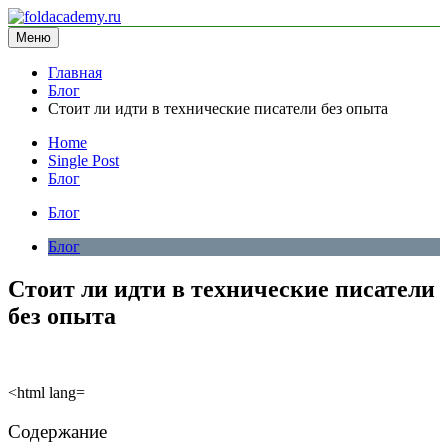
Перейти
к
Меню
foldacademy.ru
информационный сайт
содержимому
Главная
Блог
Стоит ли идти в технические писатели без опыта
Home
Single Post
Блог
Блог
Блог
Стоит ли идти в технические писатели
без опыта
<html lang=
Содержание