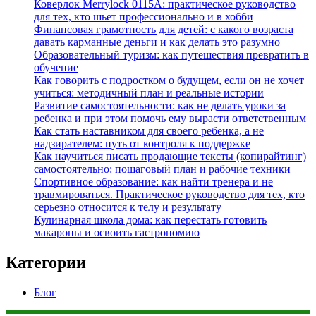
Коверлок Merrylock 0115A: практическое руководство
для тех, кто шьет профессионально и в хобби
Финансовая грамотность для детей: с какого возраста
давать карманные деньги и как делать это разумно
Образовательный туризм: как путешествия превратить в
обучение
Как говорить с подростком о будущем, если он не хочет
учиться: методичный план и реальные истории
Развитие самостоятельности: как не делать уроки за
ребенка и при этом помочь ему вырасти ответственным
Как стать наставником для своего ребенка, а не
надзирателем: путь от контроля к поддержке
Как научиться писать продающие тексты (копирайтинг)
самостоятельно: пошаговый план и рабочие техники
Спортивное образование: как найти тренера и не
травмироваться. Практическое руководство для тех, кто
серьезно относится к телу и результату
Кулинарная школа дома: как перестать готовить
макароны и освоить гастрономию
Категории
Блог