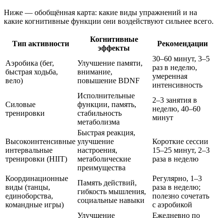
Ниже — обобщённая карта: какие виды упражнений и на
какие когнитивные функции они воздействуют сильнее всего.
Когнитивные
Тип активности
Рекомендации
эффекты
30–60 минут, 3–5
Аэробика (бег,
Улучшение памяти,
раз в неделю,
быстрая ходьба,
внимание,
умеренная
вело)
повышение BDNF
интенсивность
Исполнительные
2–3 занятия в
Силовые
функции, память,
неделю, 40–60
тренировки
стабильность
минут
метаболизма
Быстрая реакция,
Высокоинтенсивные
улучшение
Короткие сессии
интервальные
настроения,
15–25 минут, 2–3
тренировки (HIIT)
метаболические
раза в неделю
преимущества
Координационные
Регулярно, 1–3
Память действий,
виды (танцы,
раза в неделю;
гибкость мышления,
единоборства,
полезно сочетать
социальные навыки
командные игры)
с аэробикой
Улучшение
Ежедневно по