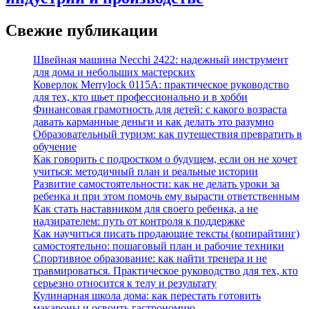
Свежие публикации
Швейная машина Necchi 2422: надежный инструмент
для дома и небольших мастерских
Коверлок Merrylock 0115A: практическое руководство
для тех, кто шьет профессионально и в хобби
Финансовая грамотность для детей: с какого возраста
давать карманные деньги и как делать это разумно
Образовательный туризм: как путешествия превратить в
обучение
Как говорить с подростком о будущем, если он не хочет
учиться: методичный план и реальные истории
Развитие самостоятельности: как не делать уроки за
ребенка и при этом помочь ему вырасти ответственным
Как стать наставником для своего ребенка, а не
надзирателем: путь от контроля к поддержке
Как научиться писать продающие тексты (копирайтинг)
самостоятельно: пошаговый план и рабочие техники
Спортивное образование: как найти тренера и не
травмироваться. Практическое руководство для тех, кто
серьезно относится к телу и результату
Кулинарная школа дома: как перестать готовить
макароны и освоить гастрономию