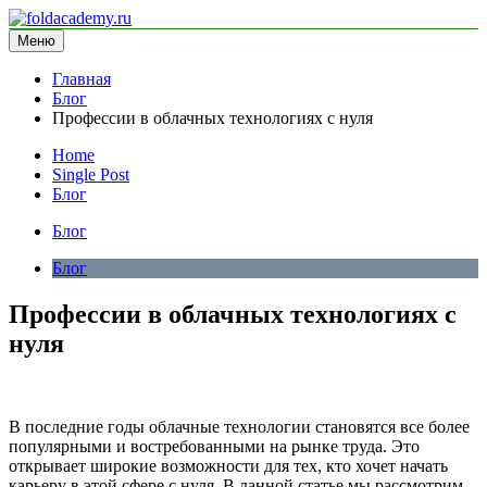
Перейти
к
Меню
foldacademy.ru
информационный сайт
содержимому
Главная
Блог
Профессии в облачных технологиях с нуля
Home
Single Post
Блог
Блог
Блог
Профессии в облачных технологиях с
нуля
В последние годы облачные технологии становятся все более
популярными и востребованными на рынке труда. Это
открывает широкие возможности для тех, кто хочет начать
карьеру в этой сфере с нуля. В данной статье мы рассмотрим