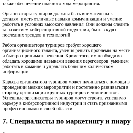
также обеспечение плавного хода мероприятия.
Организаторы турниров должны быть внимательны к
деталям, иметь отличные навыки коммуникации и умение
работать в условиях высокого давления. Они должны следить
за развитием киберспортивной индустрии, быть в курсе
последних трендов и технологий.
Работа организатора турниров требует хорошего
организационного таланта, умения решать проблемы на месте
и быстро принимать решения. Кроме того, им необходимо
обладать хорошими навыками ведения переговоров, умением
работать в команде и управлять большим количеством
информации.
Карьера организатора турниров может начинаться с помощи в
проведении мелких мероприятий и постепенно развиваться в
сторону организации крупных турниров и чемпионатов.
Успешные организаторы турниров могут строить успешную
карьеру в киберспортивной индустрии и стать признанными
профессионалами в своей области.
7. Специалисты по маркетингу и пиару