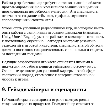
Работа разработчика игр требует не только знаний в области
программирования, но и креативного мышления и умения
прогнозировать потребности аудитории. Эти специалисты
отвечают за создание геймплея, графики, звукового
сопровождения и сюжета игры.
Чтобы стать успешным разработчиком игр, необходимо иметь
опыт работы с различными игровыми движками (например,
Unity, Unreal Engine), умение работать в команде и готовность
к постоянному обучению. Благодаря быстрому развитию
технологий в игровой индустрии, специалисты этой области
должны постоянно совершенствовать свои навыки и следить
за последними трендами.
Ведущие разработчики игр часто становятся иконами в
индустрии, их работы ценятся геймерами по всему миру.
Основные ценности для успешной карьеры в этой сфере —
творческий подход, стремление к совершенствованию и
любовь к играм.
9. Геймдизайнеры и сценаристы
Геймдизайнеры и сценаристы играют важную роль в
создании игровых продуктов. Геймдизайнер отвечает за