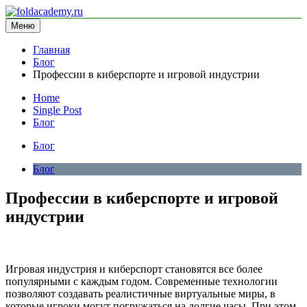
Перейти
к
Меню
foldacademy.ru
информационный сайт
содержимому
Главная
Блог
Профессии в киберспорте и игровой индустрии
Home
Single Post
Блог
Блог
Блог
Профессии в киберспорте и игровой
индустрии
Игровая индустрия и киберспорт становятся все более
популярными с каждым годом. Современные технологии
позволяют создавать реалистичные виртуальные миры, в
которые игроки могут погружаться на долгие часы. При этом