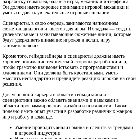
разработку геймплея, баланса игры, механик и интерфейса.
Он должен иметь хорошее понимание игровой механики и
уметь создавать увлекательные игровые сценарии.
Сценаристы, в свою очередь, занимаются написанием
сюжетов, диалогов и квестов для игры. Их задача — создать
увлекательные и захватывающие сюжетные линии, которые
будут удерживать внимание игроков и делать игру
запоминающейся.
Кроме того, геймдизайнеры и сценаристы должны иметь
хорошее понимание технической стороны разработки игр,
чтобы грамотно взаимодействовать с программистами и
художниками. Они должны быть креативными, уметь
мыслить нестандартно и предвидеть реакцию игроков на свои
решения.
Для успешной карьеры в области геймдизайна и
сценаристики важно обладать знаниями и навыками в
области программирования, дизайна и психологии. Также
полезно иметь опыт участия в разработке различных жанров
игр и работу в команде.
Умение проводить анализ рынка и следить за трендами
в игровой индустрии
Навыки планирования и управления проектами