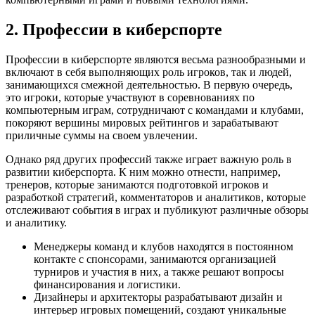
2. Профессии в киберспорте
Профессии в киберспорте являются весьма разнообразными и
включают в себя выполняющих роль игроков, так и людей,
занимающихся смежной деятельностью. В первую очередь,
это игроки, которые участвуют в соревнованиях по
компьютерным играм, сотрудничают с командами и клубами,
покоряют вершины мировых рейтингов и зарабатывают
приличные суммы на своем увлечении.
Однако ряд других профессий также играет важную роль в
развитии киберспорта. К ним можно отнести, например,
тренеров, которые занимаются подготовкой игроков и
разработкой стратегий, комментаторов и аналитиков, которые
отслеживают события в играх и публикуют различные обзоры
и аналитику.
Менеджеры команд и клубов находятся в постоянном
контакте с спонсорами, занимаются организацией
турниров и участия в них, а также решают вопросы
финансирования и логистики.
Дизайнеры и архитекторы разрабатывают дизайн и
интерьер игровых помещений, создают уникальные