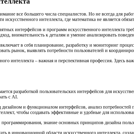
нтеллекта
нимание все большего числа специалистов. Но не всегда для раб
ти искусственного интеллекта, где математика не является обяз
нятных интерфейсов и программ искусственного интеллекта тре
дход, внимательность к деталям и умение анализировать поведен
ключает в себя планирование, разработку и мониторинг процесс
вать рынок, выявлять потребности пользователей и координиро
нного интеллекта – важная и перспективная профессия. Здесь 
ается разработкой пользовательских интерфейсов для искусстве
ать с AI.
д дизайном и функционалом интерфейсов, анализ потребностей 
теллект, чтобы создавать эффективные и удобные для использов
программирования, знание основных принципов дизайна пользов
ть в инновационной области искусственного интеллекта, созда