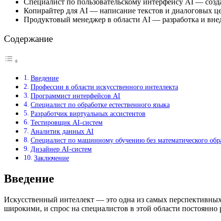
Специалист по пользовательскому интерфейсу AI — созд
Копирайтер для AI — написание текстов и диалоговых ц
Продуктовый менеджер в области AI — разработка и внед
Содержание
Введение
Профессии в области искусственного интеллекта
Программист интерфейсов AI
Специалист по обработке естественного языка
Разработчик виртуальных ассистентов
Тестировщик AI-систем
Аналитик данных AI
Специалист по машинному обучению без математического обр
Дизайнер AI-систем
Заключение
Введение
Искусственный интеллект — это одна из самых перспективных
широкими, и спрос на специалистов в этой области постоянно р