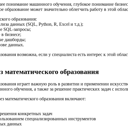
шее понимание машинного обучения, глубокое понимание бизнес
е образование может значительно облегчить работу в этой облас
ского образования:
за данных (SQL, Python, R, Excel и т.д.);
ые SQL-запросы;
в бизнесе;
ые дашборды;
нове данных.
зования возможна, если у специалиста есть интерес к этой обла
з математического образования
ования играет важную роль в развитии и применении искусстве
инного обучения, а также за решение практических задач с исп
з математического образования включают:
решения конкретных задач
пользованием специализированных инструментов
ных данных