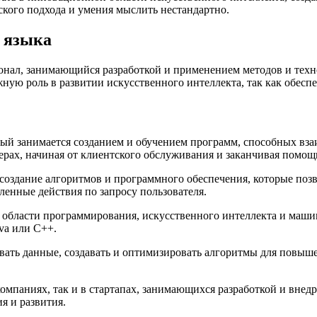
еского подхода и умения мыслить нестандартно.
о языка
онал, занимающийся разработкой и применением методов и техно
жную роль в развитии искусственного интеллекта, так как обес
рый занимается созданием и обучением программ, способных вза
ерах, начиная от клиентского обслуживания и заканчивая помощ
я создание алгоритмов и программного обеспечения, которые по
ленные действия по запросу пользователя.
в области программирования, искусственного интеллекта и маши
va или C++.
вать данные, создавать и оптимизировать алгоритмы для повыш
компаниях, так и в стартапах, занимающихся разработкой и внед
я и развития.