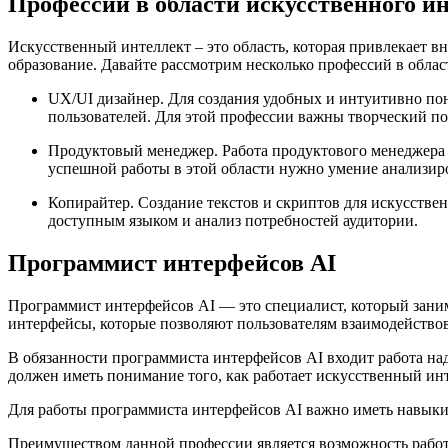
Профессии в области искусственного и
Искусственный интеллект – это область, которая привлекает в
образование. Давайте рассмотрим несколько профессий в облас
UX/UI дизайнер. Для создания удобных и интуитивно по
пользователей. Для этой профессии важны творческий по
Продуктовый менеджер. Работа продуктового менеджера в
успешной работы в этой области нужно умение анализиро
Копирайтер. Создание текстов и скриптов для искусстве
доступным языком и анализ потребностей аудитории.
Программист интерфейсов AI
Программист интерфейсов AI — это специалист, который заним
интерфейсы, которые позволяют пользователям взаимодействов
В обязанности программиста интерфейсов AI входит работа на
должен иметь понимание того, как работает искусственный ин
Для работы программиста интерфейсов AI важно иметь навыки 
Преимуществом данной профессии является возможность работа