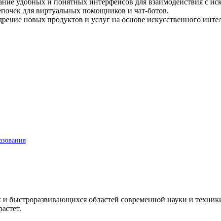
ание удобных и понятных интерфейсов для взаимодействия с ис
епочек для виртуальных помощников и чат-ботов.
рение новых продуктов и услуг на основе искусственного интел
азования
 и быстроразвивающихся областей современной науки и техники
астет.