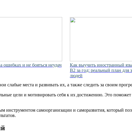
а ошибках и не бояться неудач
Как выучить иностранный язы
B2 за год: реальный план для 
людей
и слабые места и развивать их, а также следить за своим прогр
тельные цели и мотивировать себя к их достижению. Это поможе
ым инструментом самоорганизации и саморазвития, который поз
льтатов.
ий