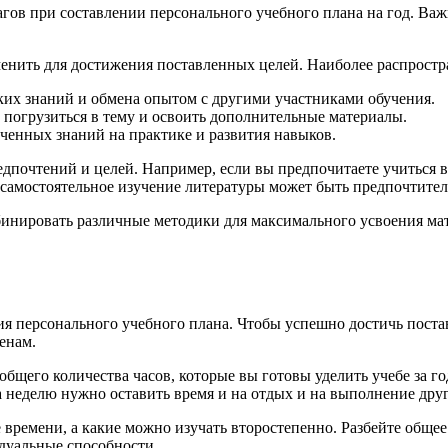
гов при составлении персонального учебного плана на год. Ва
енить для достижения поставленных целей. Наиболее распростр
ких знаний и обмена опытом с другими участниками обучения.
 погрузиться в тему и освоить дополнительные материалы.
ченных знаний на практике и развития навыков.
едпочтений и целей. Например, если вы предпочитаете учиться 
 самостоятельное изучение литературы может быть предпочтите
инировать различные методики для максимального усвоения мате
я персонального учебного плана. Чтобы успешно достичь поста
енам.
его количества часов, которые вы готовы уделить учебе за год.
а неделю нужно оставить время и на отдых и на выполнение дру
времени, а какие можно изучать второстепенно. Разбейте общее
дуальные способности.