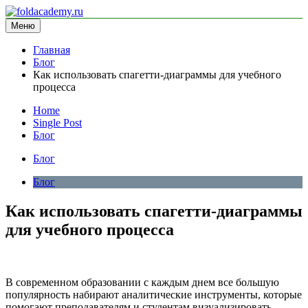
Перейти
к
Меню
foldacademy.ru
информационный сайт
содержимому
Главная
Блог
Как использовать спагетти-диаграммы для учебного
процесса
Home
Single Post
Блог
Блог
Блог
Как использовать спагетти-диаграммы
для учебного процесса
В современном образовании с каждым днем все большую
популярность набирают аналитические инструменты, которые
помогают преподавателям и студентам визуализировать