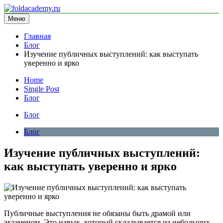
Перейти
к
Меню
foldacademy.ru
информационный сайт
содержимому
Главная
Блог
Изучение публичных выступлений: как выступать
уверенно и ярко
Home
Single Post
Блог
Блог
Блог
Изучение публичных выступлений:
как выступать уверенно и ярко
Публичные выступления не обязаны быть драмой или
экзаменом. Это навык, который складывается из небольших