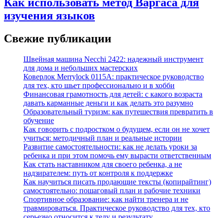
Как использовать метод Варгаса для
изучения языков
Свежие публикации
Швейная машина Necchi 2422: надежный инструмент
для дома и небольших мастерских
Коверлок Merrylock 0115A: практическое руководство
для тех, кто шьет профессионально и в хобби
Финансовая грамотность для детей: с какого возраста
давать карманные деньги и как делать это разумно
Образовательный туризм: как путешествия превратить в
обучение
Как говорить с подростком о будущем, если он не хочет
учиться: методичный план и реальные истории
Развитие самостоятельности: как не делать уроки за
ребенка и при этом помочь ему вырасти ответственным
Как стать наставником для своего ребенка, а не
надзирателем: путь от контроля к поддержке
Как научиться писать продающие тексты (копирайтинг)
самостоятельно: пошаговый план и рабочие техники
Спортивное образование: как найти тренера и не
травмироваться. Практическое руководство для тех, кто
серьезно относится к телу и результату