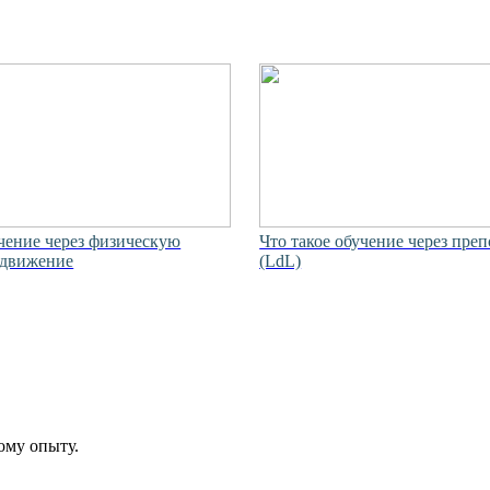
учение через физическую
Что такое обучение через пре
 движение
(LdL)
ому опыту.