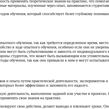
ость применять теоретические знания на практике, что помога
ные материалы, изученные через опыт, запоминаются студентами
тодом обучения, который способствует более глубокому пониман
пытного обучения, так как требуется определенное время, место
ойство в ходе опытного обучения, особенно если они не уверены
 они могут быть субъективными и зависеть от индивидуального 
стороны студентов, что может быть вызывающим или утомительны
оды обучения, так как они привыкли к ним и могут испытывать 
ыков и опыта путем практической деятельности, экспериментов
материал более эффективно и запомнить его надолго.
кую деятельность, выполнение заданий или участие в проектах.
применять свои знания на практике.
лизируют свои действия, делают выводы и извлекают уроки. Они 