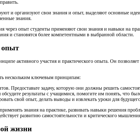
править.
ируют и организуют свои знания и опыт, выделяют основные ид
ченные знания.
ия через опыт студенты применяют свои знания и навыки на пра
ания и становятся более компетентными в выбранной области.
 опыт
нципе активного участия и практического опыта. Он позволяет 
ать нескольким ключевым принципам:
нтов. Предоставьте задачу, которую они должны решить самост
 обсудите результаты с учащимися, помогите им понять, что был
вать свой опыт, делать выводы и извлекать уроки для будущего
 применять знания на практике, развивать навыки решения проб
действует развитию самостоятельности и критического мышления
ной жизни