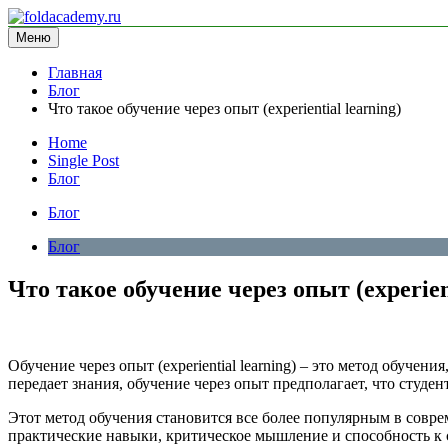
Перейти
к
Меню
foldacademy.ru
информационный сайт
содержимому
Главная
Блог
Что такое обучение через опыт (experiential learning)
Home
Single Post
Блог
Блог
Блог
Что такое обучение через опыт (experient
Обучение через опыт (experiential learning) – это метод обуче
передает знания, обучение через опыт предполагает, что сту
Этот метод обучения становится все более популярным в соврем
практические навыки, критическое мышление и способность к 