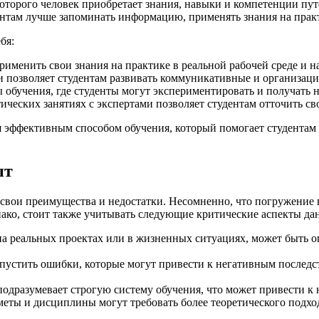
которого человек приобретает знания, навыки и компетенции пу
нтам лучше запоминать информацию, применять знания на практ
бя:
именить свои знания на практике в реальной рабочей среде и н
и позволяет студентам развивать коммуникативные и организаци
 обучения, где студенты могут экспериментировать и получать 
тических занятиях с экспертами позволяет студентам отточить с
ся эффективным способом обучения, который помогает студентам
ыт
еет свои преимущества и недостатки. Несомненно, что погружени
ако, стоит также учитывать следующие критические аспекты да
а реальных проектах или в жизненных ситуациях, может быть ог
пустить ошибки, которые могут привести к негативным последств
подразумевает строгую систему обучения, что может привести к
ты и дисциплины могут требовать более теоретического подхода к