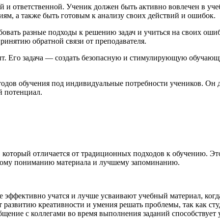
ой и ответственной. Ученик должен быть активно вовлечен в уче
иям, а также быть готовым к анализу своих действий и ошибок.
обовать разные подходы к решению задач и учиться на своих ош
принятию обратной связи от преподавателя.
ыт. Его задача — создать безопасную и стимулирующую обучающ
одов обучения под индивидуальные потребности учеников. Он д
й потенциал.
 который отличается от традиционных подходов к обучению. Это
бокому пониманию материала и лучшему запоминанию.
эффективно учатся и лучше усваивают учебный материал, когда
т развитию креативности и умения решать проблемы, так как ст
бщение с коллегами во время выполнения заданий способствуе